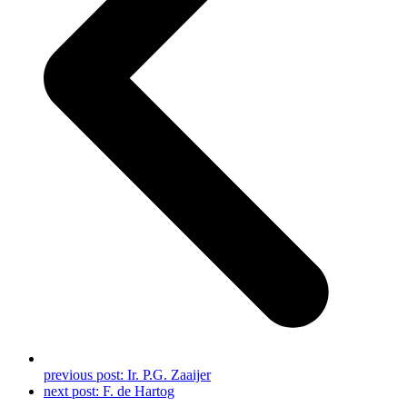
previous post:
Ir. P.G. Zaaijer
next post:
F. de Hartog