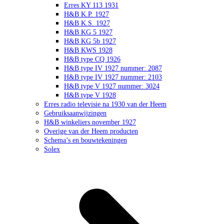
Erres KY 113 1931
H&B K.P. 1927
H&B K.S. 1927
H&B KG 5 1927
H&B KG 5b 1927
H&B KWS 1928
H&B type CQ 1926
H&B type IV 1927 nummer: 2087
H&B type IV 1927 nummer: 2103
H&B type V 1927 nummer: 3024
H&B type V 1928
Erres radio televisie na 1930 van der Heem
Gebruiksaanwijzingen
H&B winkeliers november 1927
Overige van der Heem producten
Schema’s en bouwtekeningen
Solex