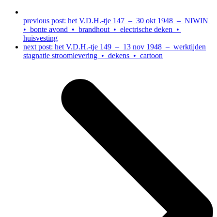
previous post:
het V.D.H.-tje 147 – 30 okt 1948 – NIWIN
• bonte avond • brandhout • electrische deken •
huisvesting
next post:
het V.D.H.-tje 149 – 13 nov 1948 – werktijden
stagnatie stroomlevering • dekens • cartoon