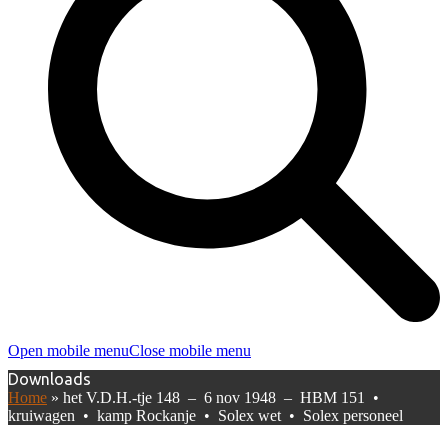
Open mobile menu
Close mobile menu
Downloads
Home
»
het V.D.H.-tje 148 – 6 nov 1948 – HBM 151 •
kruiwagen • kamp Rockanje • Solex wet • Solex personeel