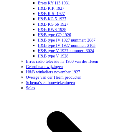
Erres KY 113 1931
H&B K.P. 1927
H&B K.S. 1927
H&B KG 5 1927
H&B KG 5b 1927
H&B KWS 1928
H&B type CQ 1926
H&B type IV 1927 nummer: 2087
H&B type IV 1927 nummer: 2103
H&B type V 1927 nummer: 3024
H&B type V 1928
Erres radio televisie na 1930 van der Heem
Gebruiksaanwijzingen
H&B winkeliers november 1927
Overige van der Heem producten
Schema’s en bouwtekeningen
Solex