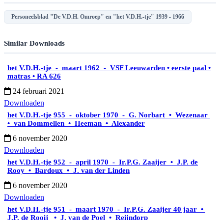
Personeelsblad "De V.D.H. Omroep" en "het V.D.H.-tje" 1939 - 1966
Similar Downloads
het V.D.H.-tje - maart 1962 - VSF Leeuwarden • eerste paal •
matras • RA 626
24 februari 2021
Downloaden
het V.D.H.-tje 955 - oktober 1970 - G. Norbart • Wezenaar
• van Dommellen • Heeman • Alexander
6 november 2020
Downloaden
het V.D.H.-tje 952 - april 1970 - Ir.P.G. Zaaijer • J.P. de
Rooy • Bardoux • J. van der Linden
6 november 2020
Downloaden
het V.D.H.-tje 951 - maart 1970 - Ir.P.G. Zaaijer 40 jaar •
J.P. de Rooij • J. van de Poel • Reijndorp