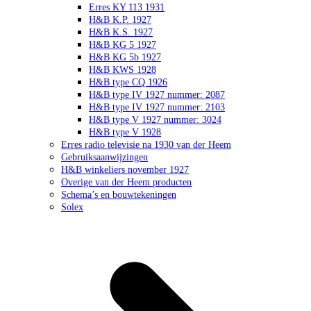
Erres KY 113 1931
H&B K.P. 1927
H&B K.S. 1927
H&B KG 5 1927
H&B KG 5b 1927
H&B KWS 1928
H&B type CQ 1926
H&B type IV 1927 nummer: 2087
H&B type IV 1927 nummer: 2103
H&B type V 1927 nummer: 3024
H&B type V 1928
Erres radio televisie na 1930 van der Heem
Gebruiksaanwijzingen
H&B winkeliers november 1927
Overige van der Heem producten
Schema’s en bouwtekeningen
Solex