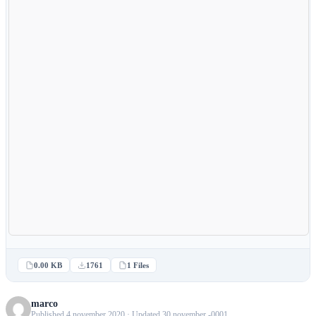
0.00 KB
1761
1 Files
marco
Published 4 november 2020 · Updated 30 november -0001